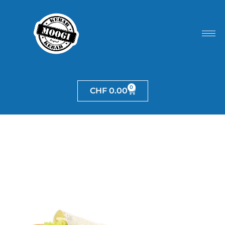
0
CHF
0.00