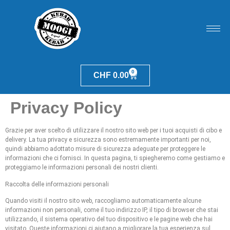
0
CHF
0.00
Privacy Policy
Grazie per aver scelto di utilizzare il nostro sito web per i tuoi acquisti di cibo e
delivery. La tua privacy e sicurezza sono estremamente importanti per noi,
quindi abbiamo adottato misure di sicurezza adeguate per proteggere le
informazioni che ci fornisci. In questa pagina, ti spiegheremo come gestiamo e
proteggiamo le informazioni personali dei nostri clienti.
Raccolta delle informazioni personali
Quando visiti il nostro sito web, raccogliamo automaticamente alcune
informazioni non personali, come il tuo indirizzo IP, il tipo di browser che stai
utilizzando, il sistema operativo del tuo dispositivo e le pagine web che hai
visitato. Queste informazioni ci aiutano a migliorare la tua esperienza sul