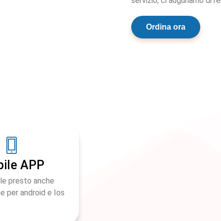
servizio, ci auguriamo di r
Ordina ora
ile APP
ile presto anche
ne per android e Ios