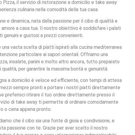
izza, il servizio di ristorazione a domicilio e take away
perienza culinaria nella comodità della tua casa.
e e dinamica, nata dalla passione per il cibo di qualità e
 amore a casa tua. Il nostro obiettivo è soddisfare i palati
ti genuini e gustosi a prezzi convenienti.
na vasta scelta di piatti ispirati alla cucina mediterranea
tenzione particolare ai sapori orientali. Offriamo una
zza, insalate, panini e molto altro ancora, tutto preparato
i qualità, per garantire la massima bontà e genuinità.
egna a domicilio è veloce ed efficiente, con tempi di attesa
tomezzi sempre pronti a portare i nostri piatti direttamente
se preferisci ritirare il tuo ordine direttamente presso il
servizio di take away ti permette di ordinare comodamente
anzo o cena appena pronto.
amo che il cibo sia una fonte di gioia e condivisione, e
a passione con te. Grazie per aver scelto il nostro