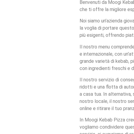
Benvenuti da Moogi Kebab P
che ti offre la migliore es
Noi siamo un’azienda giovan
la voglia di portare questo
più esigenti, offrendo piat
Il nostro menu comprende u
e internazionale, con un’at
grande varietà di kebab, pi
con ingredienti freschi e d
Il nostro servizio di cons
ridotti e una flotta di au
a casa tua. In alternativa, 
nostro locale, il nostro 
online e ritirare il tuo pr
In Moogi Kebab Pizza credi
vogliamo condividere quest