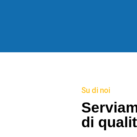
Su di noi
Serviamo
di quali