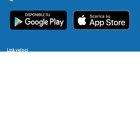
Link veloci
Home
Chi siamo
Shop
Contatto
Wishlist
Pagamenti sicuri